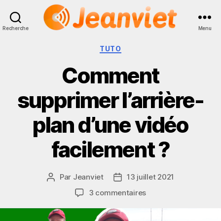
Recherche
Menu
Jeanviet
Catégories
TUTO
Comment
supprimer l’arrière-
plan d’une vidéo
facilement ?
Par
Jeanviet
13 juillet 2021
Auteur
Date
de
de
sur
3 commentaires
l’article
l’article
Comment
supprimer