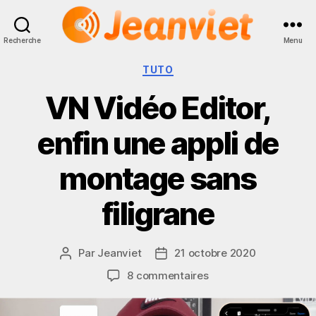
Recherche
Menu
Jeanviet
Catégories
TUTO
VN Vidéo Editor,
enfin une appli de
montage sans
filigrane
Par
Jeanviet
21 octobre 2020
Auteur
Date
de
de
sur
8 commentaires
l’article
l’article
VN
Vidéo