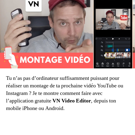
Editor,
enfin
une
appli
de
montage
sans
filigrane
Tu n’as pas d’ordinateur suffisamment puissant pour
réaliser un montage de ta prochaine vidéo YouTube ou
Instagram ? Je te montre comment faire avec
l’application gratuite
VN Video Editor
, depuis ton
mobile iPhone ou Android.