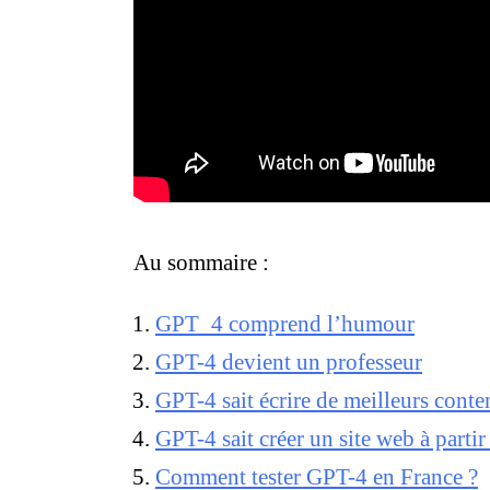
Au sommaire :
GPT_4 comprend l’humour
GPT-4 devient un professeur
GPT-4 sait écrire de meilleurs conte
GPT-4 sait créer un site web à parti
Comment tester GPT-4 en France ?