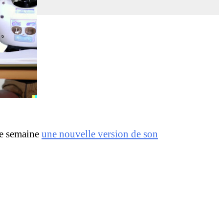
sion
atGPT
nce
tte semaine
une nouvelle version de son