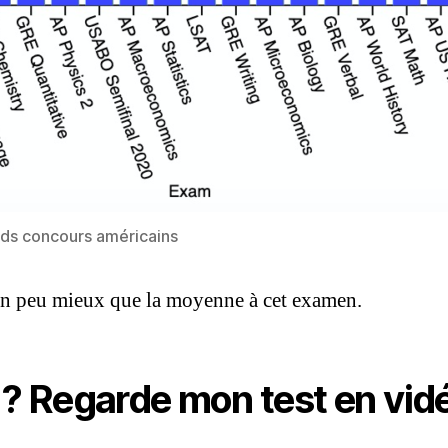
nds concours américains
 un peu mieux que la moyenne à cet examen.
e ? Regarde mon test en vi