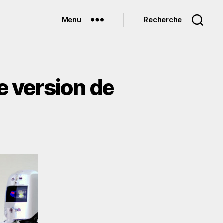
Menu
Recherche
e version de
-
mment
ter
velle