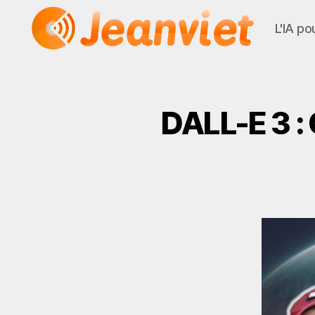
L'IA po
Jeanviet
DALL-E 3 : 