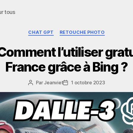
ur tous
Catégories
CHAT GPT
RETOUCHE PHOTO
Comment l’utiliser gra
France grâce à Bing ?
Par
Jeanviet
1 octobre 2023
Auteur
Date
de
de
l’article
l’article