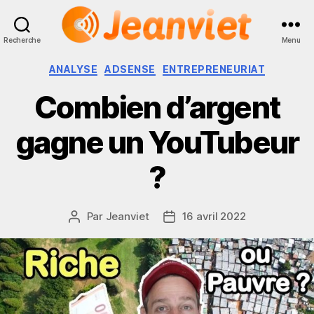
Recherche
Menu
Jeanviet
Catégories
ANALYSE
ADSENSE
ENTREPRENEURIAT
Combien d’argent
gagne un YouTubeur
?
Par
Jeanviet
16 avril 2022
Auteur
Date
de
de
l’article
l’article