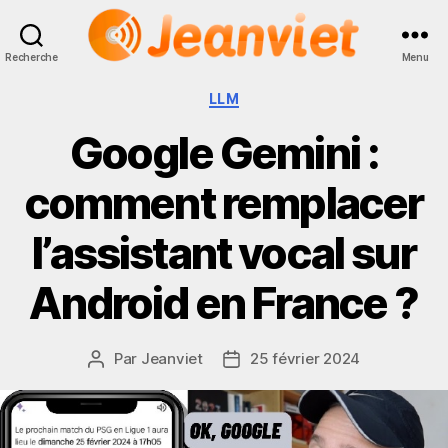
Recherche
Menu
Jeanviet
Catégories
LLM
Google Gemini :
comment remplacer
l’assistant vocal sur
Android en France ?
Par
Jeanviet
25 février 2024
Auteur
Date
de
de
l’article
l’article