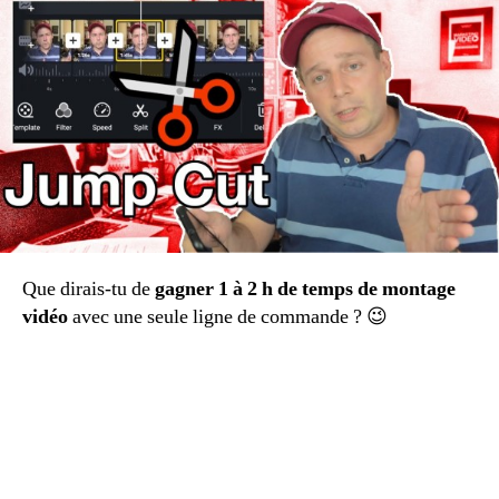
:
Créer
un
montage
Jump
Cut
automatique
sur
PC
et
Mac
Que dirais-tu de
gagner 1 à 2 h de temps de montage
vidéo
avec une seule ligne de commande ? 😉