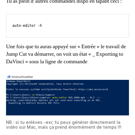
Tu as plein d’autres commandes dispo en tapant ceci :
auto-editor -h
Une fois que tu auras appuyé sur « Entrée » le travail de
Jump Cut va démarrer, on voit un état « _ Exporting to
DaVinci » sous la ligne de commande
NB : si tu enlèves -exr, tu peux générer directement la
vidéo sur Mac, mais ça prend énormément de temps !!!