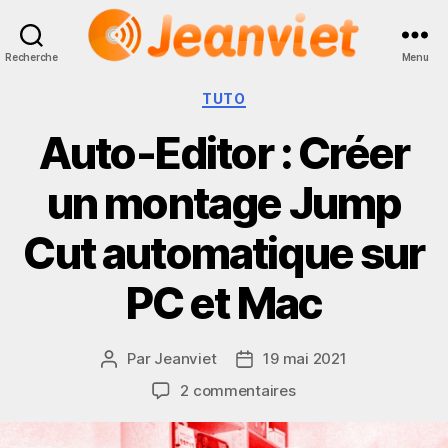
Recherche
Menu
Jeanviet
Catégories
TUTO
Auto-Editor : Créer
un montage Jump
Cut automatique sur
PC et Mac
Par
Jeanviet
19 mai 2021
Auteur
Date
de
de
sur
2 commentaires
l’article
l’article
Auto-
Editor