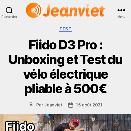
Recherche
Menu
Jeanviet
Catégories
TEST
Fiido D3 Pro :
Unboxing et Test du
vélo électrique
pliable à 500€
Par
Jeanviet
15 août 2021
Auteur
Date
de
de
l’article
l’article