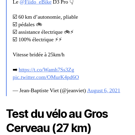
Le
@Fiido_eBike
D3 Pro 👇
☑️ 60 km d’autonomie, pliable
☑️ pédales 🚲
☑️ assistance électrique 🚲⚡
☑️ 100% électrique ⚡⚡
Vitesse bridée à 25km/h
➡️
https://t.co/Wamh7Ss3Zg
pic.twitter.com/OMurK4pd6O
— Jean-Baptiste Viet (@jeanviet)
August 6, 2021
Test du vélo au Gros
Cerveau (27 km)