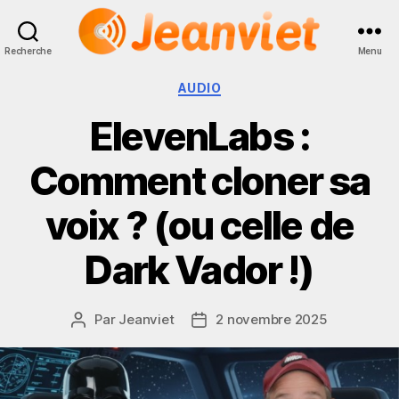
Recherche
Menu
Jeanviet
Catégories
AUDIO
ElevenLabs :
Comment cloner sa
voix ? (ou celle de
Dark Vador !)
Par
Jeanviet
2 novembre 2025
Auteur
Date
de
de
l’article
l’article