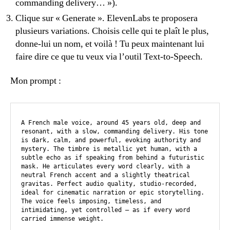
commanding delivery… »).
Clique sur « Generate ». ElevenLabs te proposera
plusieurs variations. Choisis celle qui te plaît le plus,
donne-lui un nom, et voilà ! Tu peux maintenant lui
faire dire ce que tu veux via l’outil Text-to-Speech.
Mon prompt :
A French male voice, around 45 years old, deep and 
resonant, with a slow, commanding delivery. His tone 
is dark, calm, and powerful, evoking authority and 
mystery. The timbre is metallic yet human, with a 
subtle echo as if speaking from behind a futuristic 
mask. He articulates every word clearly, with a 
neutral French accent and a slightly theatrical 
gravitas. Perfect audio quality, studio-recorded, 
ideal for cinematic narration or epic storytelling. 
The voice feels imposing, timeless, and 
intimidating, yet controlled — as if every word 
carried immense weight.