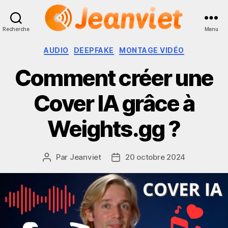
Recherche
Menu
Jeanviet
Catégories
AUDIO
DEEPFAKE
MONTAGE VIDÉO
Comment créer une
Cover IA grâce à
Weights.gg ?
Par
Jeanviet
20 octobre 2024
Auteur
Date
de
de
l’article
l’article